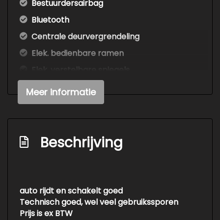
Bestuurdersairbag
Bluetooth
Centrale deurvergrendeling
Elek. bedienbare ramen
Elek. verstelbare spiegels
Elektronisch stabiliteits programma
Meer informatie
Executive pakket
In hoogte verstelbaar stuur
Mistlampen
Beschrijving
Park pilot, parkeersensoren achter
Parkeersensor
Radio/cd-speler
auto rijdt en schakelt goed
Technisch goed, wel veel gebruikssporen
Startonderbreker
Prijs is ex BTW