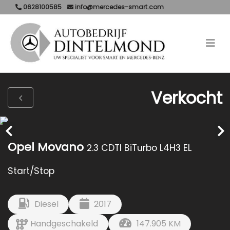
0628100585
info@mercedes-smart.com
Verkocht
Opel Movano
2.3 CDTI BiTurbo L4H3 EL
Start/Stop
Diesel
2017
Handgeschakeld
147.905 KM