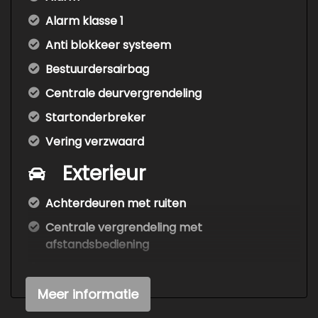
Alarm klasse 1
Anti blokkeer systeem
Bestuurdersairbag
Centrale deurvergrendeling
Startonderbreker
Vering verzwaard
Exterieur
Achterdeuren met ruiten
Centrale vergrendeling met
afstandsbediening
Warmtewerend glas
Zijschuifdeur rechts
Meer informatie