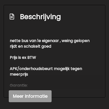
Interieur
2 zitplaatsen rechtsvoor
Beschrijving
Bestuurdersstoel in hoogte verstelbaar
Stuurbekrachtiging
Tussenschot laag
nette bus van 1e eigenaar , weing gelopen
rijdt en schakelt goed
Prijs is ex BTW
APK/onderhoudsbeurt mogelijk tegen
meerprijs
Garantie:
Meer informatie
6, 12 en 24 maanden garantie is mogelijk tegen
meerprijs.