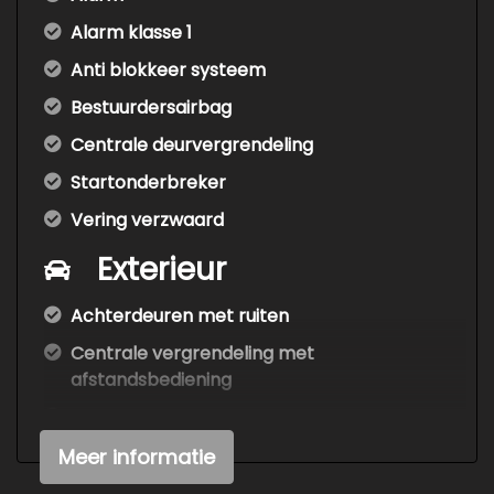
Alarm klasse 1
Anti blokkeer systeem
Bestuurdersairbag
Centrale deurvergrendeling
Startonderbreker
Vering verzwaard
Exterieur
Achterdeuren met ruiten
Centrale vergrendeling met
afstandsbediening
Warmtewerend glas
Zijschuifdeur rechts
Meer informatie