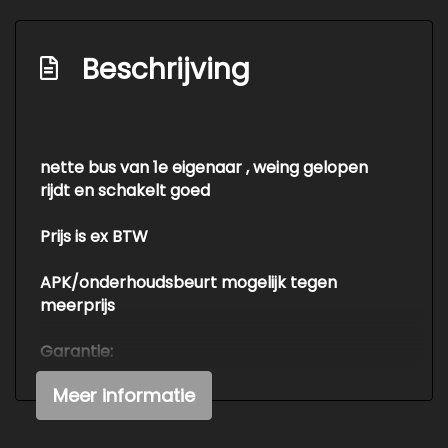
Interieur
2 zitplaatsen rechtsvoor
Beschrijving
Bestuurdersstoel in hoogte verstelbaar
Stuurbekrachtiging
Tussenschot laag
nette bus van 1e eigenaar , weing gelopen
rijdt en schakelt goed
Prijs is ex BTW
APK/onderhoudsbeurt mogelijk tegen
meerprijs
Garantie:
Meer informatie
6, 12 en 24 maanden garantie is mogelijk tegen
meerprijs.