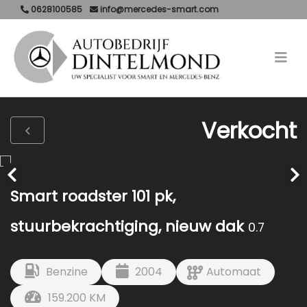
0628100585
info@mercedes-smart.com
Verkocht
Smart roadster 101 pk,
stuurbekrachtiging, nieuw dak
0.7
Benzine
2004
Automaat
159.200 KM