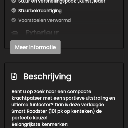
Stuur en versnellingspook (kunst)leder
Stuurbekrachtiging
Voorstoelen verwarmd
Exterieur
Centr. deurvergr. met a.b. en
Meer informatie
startblokkering
Elektrisch vouwdak
Lichtmetalen velgen 15"
Beschrijving
Bent u op zoek naar een compacte
krachtpatser met een sportieve uitstraling en
ultieme funfactor? Dan is deze
verlaagde
Smart Roadster (101 pk op kenteken)
de
perfecte keuze!
Belangrijkste kenmerken: