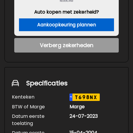
Auto kopen met zekerheid?
Aankoopkeuring plannen
Verberg zekerheden
Specificaties
Kenteken
T698NX
NL
BTW of Marge
Marge
Datum eerste
24-07-2023
toelating
Datum eerste
15-04-2004