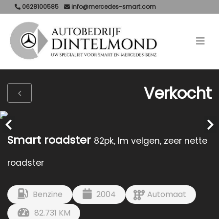
0628100585
info@mercedes-smart.com
Verkocht
Smart roadster
82pk, lm velgen, zeer nette
roadster
Benzine
2004
Automaat
82.731 KM