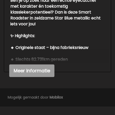
Ben je op zoek naar een echte eyecatcher
met karakter én toekomstig
klassiekerpotentieel? Dan is deze Smart
Roadster in zeldzame Star Blue metallic echt
iets voor jou!
✨ Highlights:
🔹 Originele staat – bijna fabrieksnieuw
🔹 Slechts 82.731km gereden
Meer informatie
🔹 Perfect onderhouden
🔹 Mooie kleur: Star Blue met zilverkleurige
Tridion
Mogelijk gemaakt door
Mobilox
🔹 Bouwjaar valt onder youngtimer-regeling
🔹 Rijdend plezier in zijn puurste vorm