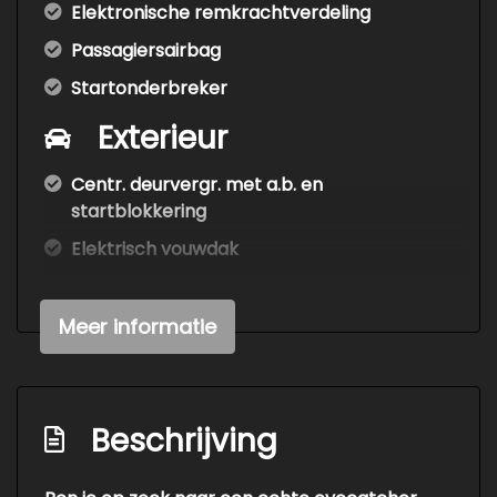
Elektronische remkrachtverdeling
Passagiersairbag
Startonderbreker
Exterieur
Centr. deurvergr. met a.b. en
startblokkering
Elektrisch vouwdak
Lichtmetalen velgen 15"
Meer informatie
Interieur
Elektrische ramen voor
Stuur en versnellingspook (kunst)leder
Beschrijving